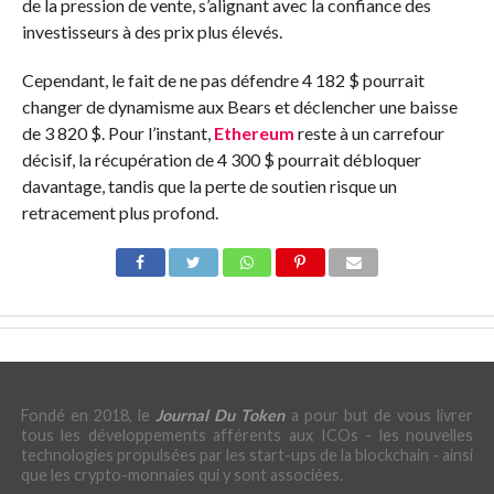
de la pression de vente, s’alignant avec la confiance des
investisseurs à des prix plus élevés.
Cependant, le fait de ne pas défendre 4 182 $ pourrait
changer de dynamisme aux Bears et déclencher une baisse
de 3 820 $. Pour l’instant,
Ethereum
reste à un carrefour
décisif, la récupération de 4 300 $ pourrait débloquer
davantage, tandis que la perte de soutien risque un
retracement plus profond.
Fondé en 2018, le
Journal Du Token
a pour but de vous livrer
tous les développements afférents aux ICOs - les nouvelles
technologies propulsées par les start-ups de la blockchain - ainsi
que les crypto-monnaies qui y sont associées.