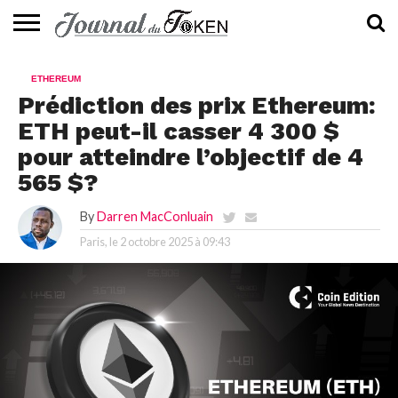
ACTUALITÉS
📰
EVALUATION
GUIDE
TENDANCES
À
CONTACTEZ-
ETHEREUM
⭐
📙
🔥
PROPOS
NOUS
Prédiction des prix Ethereum:
ETH peut-il casser 4 300 $
pour atteindre l’objectif de 4
565 $?
By
Darren MacConluain
Paris, le
2 octobre 2025 à 09:43