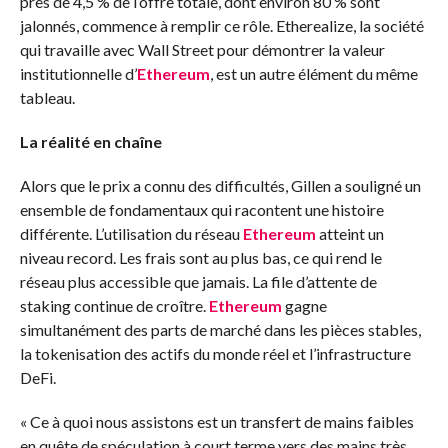
près de 4,5 % de l’offre totale, dont environ 80 % sont
jalonnés, commence à remplir ce rôle. Etherealize, la société
qui travaille avec Wall Street pour démontrer la valeur
institutionnelle d’
Ethereum
, est un autre élément du même
tableau.
La réalité en chaîne
Alors que le prix a connu des difficultés, Gillen a souligné un
ensemble de fondamentaux qui racontent une histoire
différente. L’utilisation du réseau
Ethereum
atteint un
niveau record. Les frais sont au plus bas, ce qui rend le
réseau plus accessible que jamais. La file d’attente de
staking continue de croître.
Ethereum
gagne
simultanément des parts de marché dans les pièces stables,
la tokenisation des actifs du monde réel et l’infrastructure
DeFi.
« Ce à quoi nous assistons est un transfert de mains faibles
en quête de spéculation à court terme vers des mains très