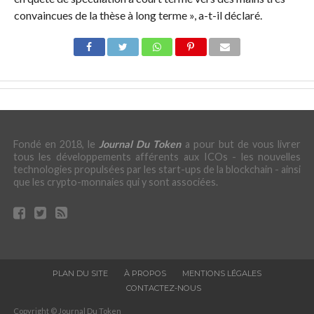
convaincues de la thèse à long terme », a-t-il déclaré.
Fondé en 2018, le
Journal Du Token
a pour but de vous livrer
tous les développements afférents aux ICOs - les nouvelles
technologies propulsées par les start-ups de la blockchain - ainsi
que les crypto-monnaies qui y sont associées.
PLAN DU SITE
À PROPOS
MENTIONS LÉGALES
CONTACTEZ-NOUS
Copyright © Journal Du Token