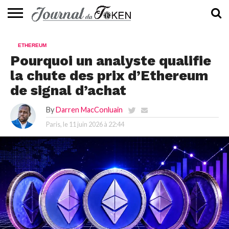
ACTUALITÉS
📰
EVALUATION
GUIDE
TENDANCES
À
CONTACTEZ-
ETHEREUM
⭐
📙
🔥
PROPOS
NOUS
Pourquoi un analyste qualifie
la chute des prix d’Ethereum
de signal d’achat
By
Darren MacConluain
Paris, le
11 juin 2026 à 22:44