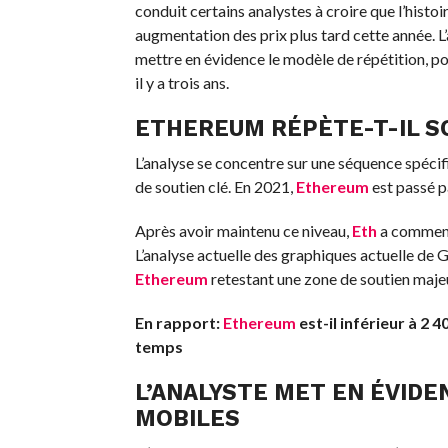
conduit certains analystes à croire que l’histoi
augmentation des prix plus tard cette année. 
mettre en évidence le modèle de répétition, po
il y a trois ans.
ETHEREUM RÉPÈTE-T-IL SO
L’analyse se concentre sur une séquence spécifi
de soutien clé. En 2021,
Ethereum
est passé pa
Après avoir maintenu ce niveau,
Eth
a commencé 
L’analyse actuelle des graphiques actuelle de 
Ethereum
retestant une zone de soutien majeu
En rapport:
Ethereum
est-il inférieur à 2 
temps
L’ANALYSTE MET EN ÉVID
MOBILES