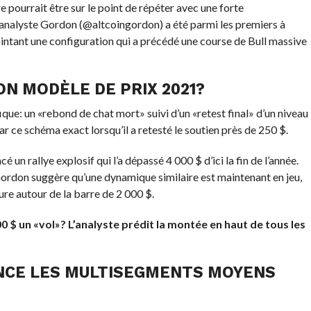
re pourrait être sur le point de répéter avec une forte
L’analyste Gordon (@altcoingordon) a été parmi les premiers à
intant une configuration qui a précédé une course de Bull massive
N MODÈLE DE PRIX 2021?
que: un «rebond de chat mort» suivi d’un «retest final» d’un niveau
r ce schéma exact lorsqu’il a retesté le soutien près de 250 $.
un rallye explosif qui l’a dépassé 4 000 $ d’ici la fin de l’année.
Gordon suggère qu’une dynamique similaire est maintenant en jeu,
re autour de la barre de 2 000 $.
400 $ un «vol»? L’analyste prédit la montée en haut de tous les
ENCE LES MULTISEGMENTS MOYENS