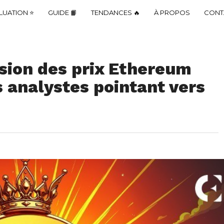
LUATION ⭐
GUIDE 📙
TENDANCES 🔥
À PROPOS
CONT
sion des prix Ethereum
s analystes pointant vers