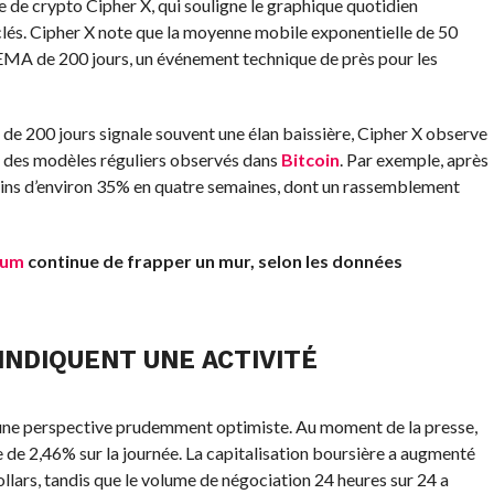
e de crypto Cipher X, qui souligne le graphique quotidien
és. Cipher X note que la moyenne mobile exponentielle de 50
EMA de 200 jours, un événement technique de près pour les
de 200 jours signale souvent une élan baissière, Cipher X observe
 des modèles réguliers observés dans
Bitcoin
. Par exemple, après
ains d’environ 35% en quatre semaines, dont un rassemblement
eum
continue de frapper un mur, selon les données
INDIQUENT UNE ACTIVITÉ
une perspective prudemment optimiste. Au moment de la presse,
e de 2,46% sur la journée. La capitalisation boursière a augmenté
llars, tandis que le volume de négociation 24 heures sur 24 a