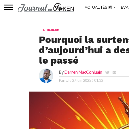
ACTUALITÉS 📰
EVA
ETHEREUM
Pourquoi la surten
d’aujourd’hui a de
le passé
By
Darren MacConluain
Paris, le
27 juin 2025 à 01:32