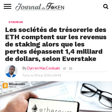
ACTUALITÉS
📰
EVALUATION
GUIDE
TENDANCES
À
CONTACTEZ-
ETHEREUM
⭐
📙
🔥
PROPOS
NOUS
Les sociétés de trésorerie des
ETH comptent sur les revenus
de staking alors que les
pertes dépassent 1,4 milliard
de dollars, selon Everstake
By
Darren MacConluain
Paris, le
29 mai 2026 à 09:44