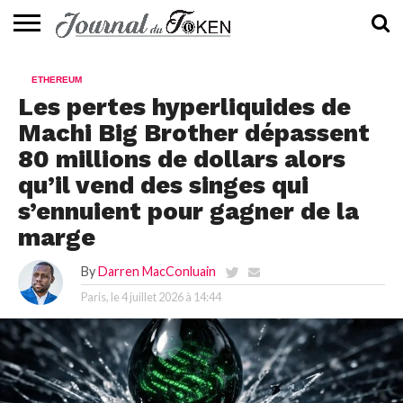
ACTUALITÉS
📰
EVALUATION
GUIDE
TENDANCES
À
CONTACTEZ-
ETHEREUM
⭐
📙
🔥
PROPOS
NOUS
Les pertes hyperliquides de
Machi Big Brother dépassent
80 millions de dollars alors
qu’il vend des singes qui
s’ennuient pour gagner de la
marge
By
Darren MacConluain
Paris, le
4 juillet 2026 à 14:44