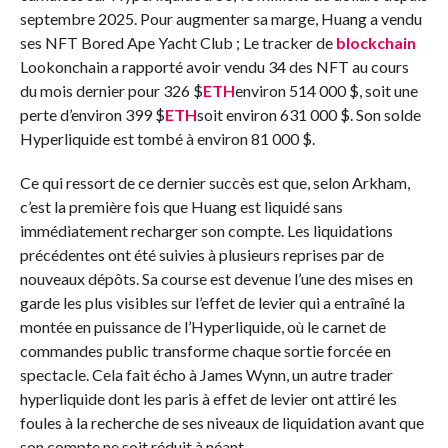
septembre 2025. Pour augmenter sa marge, Huang a vendu
ses NFT Bored Ape Yacht Club ; Le tracker de
blockchain
Lookonchain a rapporté avoir vendu 34 des NFT au cours
du mois dernier pour 326
$
ETH
environ 514 000 $, soit une
perte d’environ 399
$
ETH
soit environ 631 000 $. Son solde
Hyperliquide est tombé à environ 81 000 $.
Ce qui ressort de ce dernier succès est que, selon Arkham,
c’est la première fois que Huang est liquidé sans
immédiatement recharger son compte. Les liquidations
précédentes ont été suivies à plusieurs reprises par de
nouveaux dépôts. Sa course est devenue l’une des mises en
garde les plus visibles sur l’effet de levier qui a entraîné la
montée en puissance de l’Hyperliquide, où le carnet de
commandes public transforme chaque sortie forcée en
spectacle. Cela fait écho à James Wynn, un autre trader
hyperliquide dont les paris à effet de levier ont attiré les
foules à la recherche de ses niveaux de liquidation avant que
son compte ne soit réduit à néant.