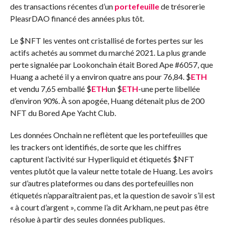
des transactions récentes d’un
portefeuille
de trésorerie
PleasrDAO financé des années plus tôt.
Le
$NFT
les ventes ont cristallisé de fortes pertes sur les
actifs achetés au sommet du marché 2021. La plus grande
perte signalée par Lookonchain était Bored Ape #6057, que
Huang a acheté il y a environ quatre ans pour 76,84.
$
ETH
et vendu 7,65 emballé
$
ETH
un
$
ETH
-une perte libellée
d’environ 90%. À son apogée, Huang détenait plus de 200
NFT du Bored Ape Yacht Club.
Les données Onchain ne reflètent que les portefeuilles que
les trackers ont identifiés, de sorte que les chiffres
capturent l’activité sur Hyperliquid et étiquetés
$NFT
ventes plutôt que la valeur nette totale de Huang. Les avoirs
sur d’autres plateformes ou dans des portefeuilles non
étiquetés n’apparaîtraient pas, et la question de savoir s’il est
« à court d’argent », comme l’a dit Arkham, ne peut pas être
résolue à partir des seules données publiques.