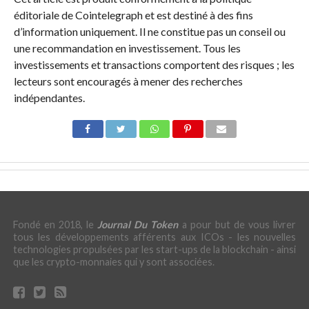
éditoriale de Cointelegraph et est destiné à des fins
d’information uniquement. Il ne constitue pas un conseil ou
une recommandation en investissement. Tous les
investissements et transactions comportent des risques ; les
lecteurs sont encouragés à mener des recherches
indépendantes.
Fondé en 2018, le
Journal Du Token
a pour but de vous livrer
tous les développements afférents aux ICOs - les nouvelles
technologies propulsées par les start-ups de la blockchain - ainsi
que les crypto-monnaies qui y sont associées.