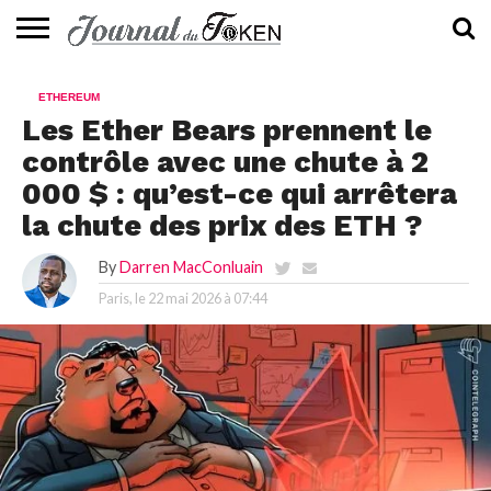
ACTUALITÉS
📰
EVALUATION
GUIDE
TENDANCES
À
CONTACTEZ-
ETHEREUM
⭐
📙
🔥
PROPOS
NOUS
Les Ether Bears prennent le
contrôle avec une chute à 2
000 $ : qu’est-ce qui arrêtera
la chute des prix des ETH ?
By
Darren MacConluain
Paris, le
22 mai 2026 à 07:44