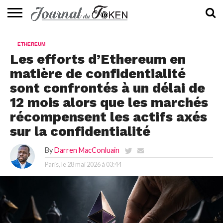
ACTUALITÉS
📰
EVALUATION
GUIDE
TENDANCES
À
CONTACTEZ-
ETHEREUM
⭐
📙
🔥
PROPOS
NOUS
Les efforts d’Ethereum en
matière de confidentialité
sont confrontés à un délai de
12 mois alors que les marchés
récompensent les actifs axés
sur la confidentialité
By
Darren MacConluain
Paris, le
28 mai 2026 à 03:44