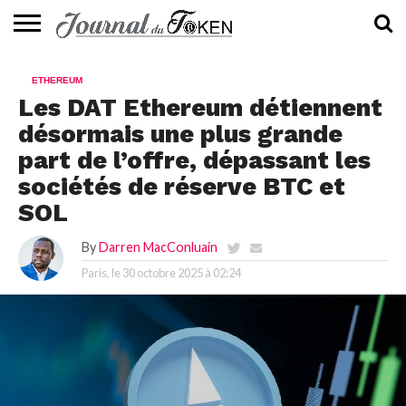
ACTUALITÉS
📰
EVALUATION
GUIDE
TENDANCES
À
CONTACTEZ-
ETHEREUM
⭐
📙
🔥
PROPOS
NOUS
Les DAT Ethereum détiennent
désormais une plus grande
part de l’offre, dépassant les
sociétés de réserve BTC et
SOL
By
Darren MacConluain
Paris, le
30 octobre 2025 à 02:24