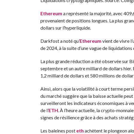
Liquidations cryptographiques. Source: Coing
Ethereum
a représenté la majorité, avec 409,6
provenaient de positions longues. La plus gr
dollars sur l’hyperliquide.
Darkfost a noté qu’
Ethereum
vient de vivre l
de 2024, à la suite d’une vague de liquidations 
La plus grande réduction a été observée sur Bin
septembre et un autre milliard de dollars hie
1,2 milliard de dollars et 580 millions de dollar
Ainsi, alors que la volatilité à court terme per
du marché suggère que la baisse actuelle peut 
surveilleront les indicateurs économiques à veni
de l’
ETH
. À l’heure actuelle, la crypto-monna
signes de résilience grâce à des achats stratég
Les baleines post
eth
achètent le plongeon al