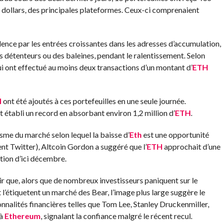
de dollars, des principales plateformes. Ceux-ci comprenaient
dence par les entrées croissantes dans les adresses d’accumulation,
s détenteurs ou des baleines, pendant le ralentissement. Selon
qui ont effectué au moins deux transactions d’un montant d’
ETH
H
ont été ajoutés à ces portefeuilles en une seule journée.
établi un record en absorbant environ 1,2 million d’
ETH
.
isme du marché selon lequel la baisse d’
Eth
est une opportunité
nt Twitter), Altcoin Gordon a suggéré que l’
ETH
approchait d’une
ation d’ici décembre.
ir que, alors que de nombreux investisseurs paniquent sur le
l’étiquetent un marché des Bear, l’image plus large suggère le
sonnalités financières telles que Tom Lee, Stanley Druckenmiller,
 à
Ethereum
, signalant la confiance malgré le récent recul.