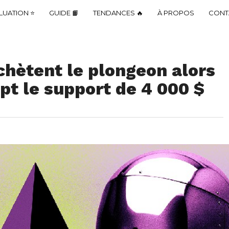
LUATION ⭐
GUIDE 📙
TENDANCES 🔥
À PROPOS
CONT
chètent le plongeon alors
t le support de 4 000 $