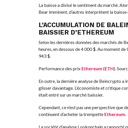
La baisse a divisé le sentiment du marché. Alo
Bear imminent, d’autres interprètent la baiss
L’ACCUMULATION DE BALE
BAISSIER D’ETHEREUM
Selon les dernières données des marchés de B
heures, en dessous de 4 000 $. Au moment de la
943 $.
Performance des prix
Ethereum
(
ETH
). Sour
En outre, la dernière analyse de Beincrypto a 
glisser davantage. L’économiste et critique co
était entré sur un marché baissier.
Cependant, ce n’est pas une perspective que de
continuent d’acheter la trempette
Ethereum
.
La société d’analyse Lookonchain a rapporté qu