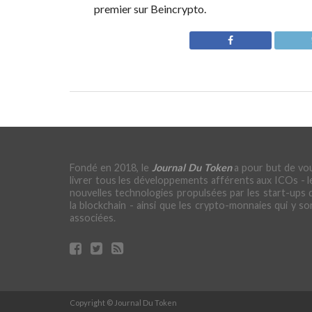
premier sur Beincrypto.
Fondé en 2018, le
Journal Du Token
a pour but de vo
livrer tous les développements afférents aux ICOs - l
nouvelles technologies propulsées par les start-ups 
la blockchain - ainsi que les crypto-monnaies qui y so
associées.
Copyright © Journal Du Token