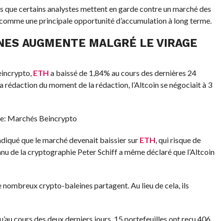
rs que certains analystes mettent en garde contre un marché des
e comme une principale opportunité d’accumulation à long terme.
INES AUGMENTE MALGRÉ LE VIRAGE
eincrypto,
ETH
a baissé de 1,84% au cours des dernières 24
 rédaction du moment de la rédaction, l’Altcoin se négociait à 3
ce: Marchés Beincrypto
indiqué que le marché devenait baissier sur
ETH
, qui risque de
nnu de la cryptographie Peter Schiff a même déclaré que l’Altcoin
 nombreux crypto-baleines partagent. Au lieu de cela, ils
’au cours des deux derniers jours, 15 portefeuilles ont reçu 406