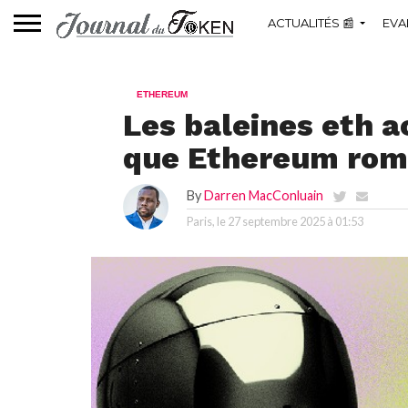
ACTUALITÉS 📰
EVA
ETHEREUM
Les baleines eth a
que Ethereum romp
By
Darren MacConluain
Paris, le
27 septembre 2025 à 01:53