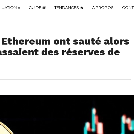
LUATION ⭐
GUIDE 📙
TENDANCES 🔥
À PROPOS
CONT
à Ethereum ont sauté alors
assaient des réserves de