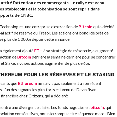
 attiré l’attention des commerçants. Le rallye est venu
s stablecoins et la tokenisation se sont repris dans
 rapports de CNBC.
Technologies, une entreprise d’extraction de
Bitcoin
qui a décidé
al actif de réserve du Trésor. Les actions ont bondi de près de
sé plus de 1 000% depuis cette annonce.
 a également ajouté
ETH
à sa stratégie de trésorerie, a augmenté
traction de
Bitcoin
derrière la semaine dernière pour se concentrer
et Slake, a vu ses actions augmenter de plus de 6%.
THEREUM
POUR LES RÉSERVES ET LE STAKING
ssants que
Ethereum
ne survit pas seulement à son récent
. L’un des signaux les plus forts est venu de Devin Ryan,
financière chez Citizens, qui a déclaré:
ontré une divergence claire. Les fonds négociés en
bitcoin
, qui
ociation consécutives, ont interrompu cette séquence mardi. Bien