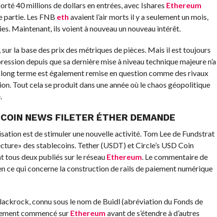
rté 40 millions de dollars en entrées, avec Ishares
Ethereum
re partie. Les FNB
eth
avaient l’air morts il y a seulement un mois,
s. Maintenant, ils voient à nouveau un nouveau intérêt.
sur la base des prix des métriques de pièces. Mais il est toujours
ression depuis que sa dernière mise à niveau technique majeure n’a
 à long terme est également remise en question comme des rivaux
ion. Tout cela se produit dans une année où le chaos géopolitique
.
ECOIN NEWS FILETER ÉTHER DEMANDE
sation est de stimuler une nouvelle activité. Tom Lee de Fundstrat
tecture» des stablecoins. Tether (USDT) et Circle’s USD Coin
t tous deux publiés sur le réseau
Ethereum
. Le commentaire de
en ce qui concerne la construction de rails de paiement numérique
lackrock, connu sous le nom de Buidl (abréviation du Fonds de
galement commencé sur
Ethereum
avant de s’étendre à d’autres