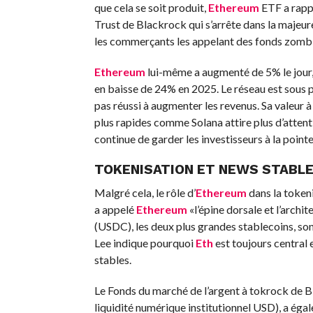
que cela se soit produit,
Ethereum
ETF a rappo
Trust de Blackrock qui s’arrête dans la majeu
les commerçants les appelant des fonds zombie
Ethereum
lui-même a augmenté de 5% le jour, 
en baisse de 24% en 2025. Le réseau est sous p
pas réussi à augmenter les revenus. Sa valeur
plus rapides comme Solana attire plus d’attent
continue de garder les investisseurs à la pointe
TOKENISATION ET NEWS STABL
Malgré cela, le rôle d’
Ethereum
dans la tokeni
a appelé
Ethereum
«l’épine dorsale et l’archi
(USDC), les deux plus grandes stablecoins, son
Lee indique pourquoi
Eth
est toujours central 
stables.
Le Fonds du marché de l’argent à tokrock de B
liquidité numérique institutionnel USD), a é