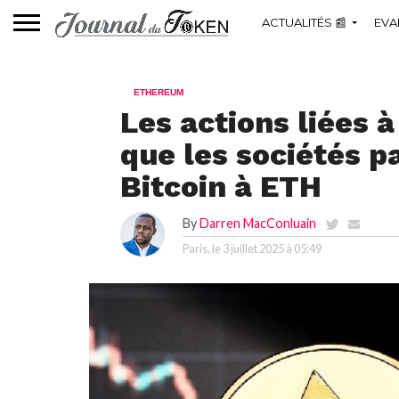
ACTUALITÉS 📰
EVA
ETHEREUM
Les actions liées 
que les sociétés p
Bitcoin à ETH
By
Darren MacConluain
Paris, le
3 juillet 2025 à 05:49