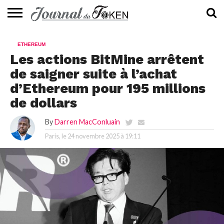
ACTUALITÉS
📰
EVALUATION
GUIDE
TENDANCES
À
CONTACTEZ-
ETHEREUM
⭐
📙
🔥
PROPOS
NOUS
Les actions BitMine arrêtent
de saigner suite à l’achat
d’Ethereum pour 195 millions
de dollars
By
Darren MacConluain
Paris, le
24 novembre 2025 à 19:11