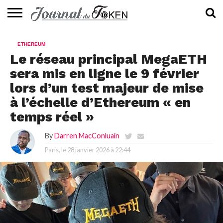
ACTUALITÉS
📰
EVALUATION
GUIDE
TENDANCES
À
CONTACTEZ-
ETHEREUM
⭐
📙
🔥
PROPOS
NOUS
Le réseau principal MegaETH
sera mis en ligne le 9 février
lors d’un test majeur de mise
à l’échelle d’Ethereum « en
temps réel »
By
Darren MacConluain
Paris, le
28 janvier 2026 à 22:44