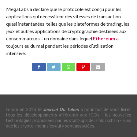
MegaLabs a déclaré que le protocole est conçu pour les
applications qui nécessitent des vitesses de transaction
quasi instantanées, telles que les plateformes de trading, les
jeux et autres applications de cryptographie destinées aux
consommateurs – un domaine dans lequel
Ethereum
a
toujours eu du mal pendant les périodes d’utilisation
intensive.
Fondé en 2018, le
Journal Du Token
a pour but de vous livrer
tous les développements afférents aux ICOs - les nouvelles
technologies propulsées par les start-ups de la blockchain - ainsi
que les crypto-monnaies qui y sont associées.