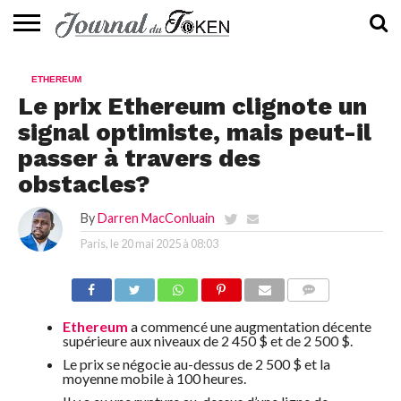
ACTUALITÉS
📰
EVALUATION
GUIDE
TENDANCES
À
CONTACTEZ-
ETHEREUM
⭐
📙
🔥
PROPOS
NOUS
Le prix Ethereum clignote un
signal optimiste, mais peut-il
passer à travers des
obstacles?
By
Darren MacConluain
Paris, le
20 mai 2025 à 08:03
COMMENTS
Ethereum
a commencé une augmentation décente
supérieure aux niveaux de 2 450 $ et de 2 500 $.
Le prix se négocie au-dessus de 2 500 $ et la
moyenne mobile à 100 heures.