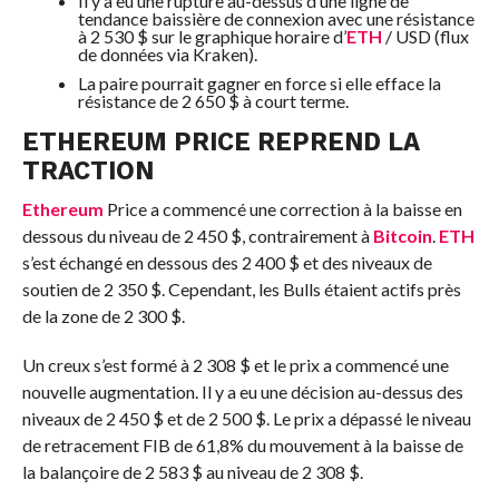
Il y a eu une rupture au-dessus d’une ligne de
tendance baissière de connexion avec une résistance
à 2 530 $ sur le graphique horaire d’
ETH
/ USD (flux
de données via Kraken).
La paire pourrait gagner en force si elle efface la
résistance de 2 650 $ à court terme.
ETHEREUM PRICE REPREND LA
TRACTION
Ethereum
Price a commencé une correction à la baisse en
dessous du niveau de 2 450 $, contrairement à
Bitcoin
.
ETH
s’est échangé en dessous des 2 400 $ et des niveaux de
soutien de 2 350 $. Cependant, les Bulls étaient actifs près
de la zone de 2 300 $.
Un creux s’est formé à 2 308 $ et le prix a commencé une
nouvelle augmentation. Il y a eu une décision au-dessus des
niveaux de 2 450 $ et de 2 500 $. Le prix a dépassé le niveau
de retracement FIB de 61,8% du mouvement à la baisse de
la balançoire de 2 583 $ au niveau de 2 308 $.