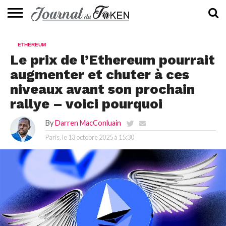
ACTUALITÉS
📰
EVALUATION
GUIDE
TENDANCES
À
CONTACTEZ-
ETHEREUM
⭐
📙
🔥
PROPOS
NOUS
Le prix de l’Ethereum pourrait
augmenter et chuter à ces
niveaux avant son prochain
rallye – voici pourquoi
By
Darren MacConluain
Paris, le
13 octobre 2025 à 15:30