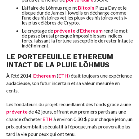
L’affaire de Lõhmus rejoint
Bitcoin
Pizza Day et le
disque dur de James Howells en décharge comme
l’une des histoires «et les plus» des histoires «et si»
les plus célèbres de Crypto.
Le cryptage de
prévente
d’
Ethereum
rend le mot
de passe brutal presque impossible sans indices
forts, laissant la fortune susceptible de rester intacte
indéfiniment.
LE PORTEFEUILLE ETHEREUM
INTACT DE LA PLUIE LÕHMUS
À l’été 2014,
Ethereum
(
ETH
) était toujours une expérience
audacieuse, son futur incertain et sa valeur mesurée en
cents.
Les fondateurs du projet recueillaient des fonds grâce à une
prévente
de 42 jours, offrant aux premiers partisans une
chance d’acheter
ETH
à environ 0,30 $ pour chaque jeton, un
prix qui semblait spéculatif à l’époque, mais prouverait plus
tard la vie pour ceux qui ont tenu.