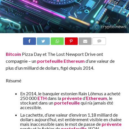
COMMENTS
Bitcoin
Pizza Day et The Lost Newport Drive ont
compagnie – un
portefeuille
Ethereum
d’une valeur de
plus d’un milliard de dollars, figé depuis 2014.
Résumé
En 2014, le banquier estonien Rain Lõhmus a acheté
250 000
ETH
dans la
prévente
d’
Ethereum
, le
stockant dans un
portefeuille
qui n’a jamais été
accessible.
La cachette, d’une valeur d’environ 1,18 milliard de
dollars aujourd’hui, est entièrement visible en chaîne
mais inaccessible sans le mot de passe de
prévente
perdu et le fichier de
portefeuille
JSON.