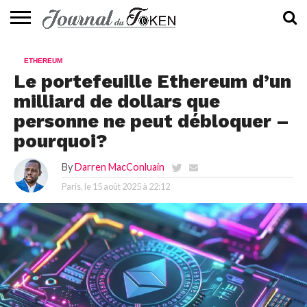
ACTUALITÉS
📰
EVALUATION
GUIDE
TENDANCES
À
CONTACTEZ-
ETHEREUM
⭐
📙
🔥
PROPOS
NOUS
Le portefeuille Ethereum d’un
milliard de dollars que
personne ne peut débloquer –
pourquoi?
By
Darren MacConluain
Paris, le
15 août 2025 à 22:12