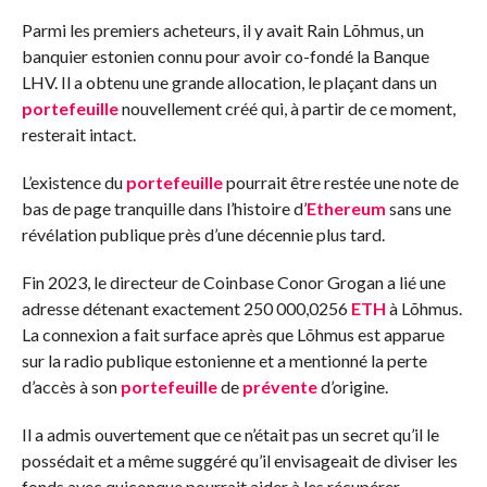
Parmi les premiers acheteurs, il y avait Rain Lõhmus, un
banquier estonien connu pour avoir co-fondé la Banque
LHV. Il a obtenu une grande allocation, le plaçant dans un
portefeuille
nouvellement créé qui, à partir de ce moment,
resterait intact.
L’existence du
portefeuille
pourrait être restée une note de
bas de page tranquille dans l’histoire d’
Ethereum
sans une
révélation publique près d’une décennie plus tard.
Fin 2023, le directeur de Coinbase Conor Grogan a lié une
adresse détenant exactement 250 000,0256
ETH
à Lõhmus.
La connexion a fait surface après que Lõhmus est apparue
sur la radio publique estonienne et a mentionné la perte
d’accès à son
portefeuille
de
prévente
d’origine.
Il a admis ouvertement que ce n’était pas un secret qu’il le
possédait et a même suggéré qu’il envisageait de diviser les
fonds avec quiconque pourrait aider à les récupérer.