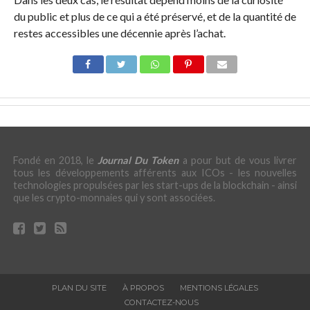
du public et plus de ce qui a été préservé, et de la quantité de
restes accessibles une décennie après l’achat.
Fondé en 2018, le
Journal Du Token
a pour but de vous livrer
tous les développements afférents aux ICOs - les nouvelles
technologies propulsées par les start-ups de la blockchain - ainsi
que les crypto-monnaies qui y sont associées.
PLAN DU SITE
À PROPOS
MENTIONS LÉGALES
CONTACTEZ-NOUS