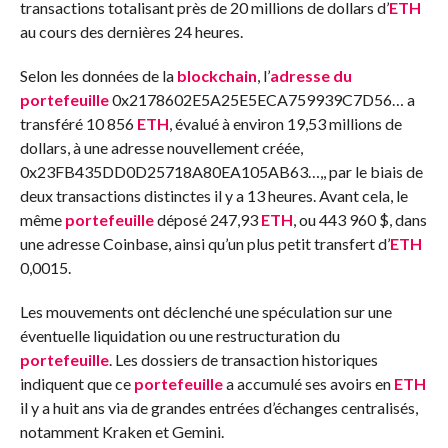
transactions totalisant près de 20 millions de dollars d’
ETH
au cours des dernières 24 heures.
Selon les données de la
blockchain
, l’
adresse du
portefeuille
0x2178602E5A25E5ECA759939C7D56… a
transféré 10 856
ETH
, évalué à environ 19,53 millions de
dollars, à une adresse nouvellement créée,
0x23FB435DD0D25718A80EA105AB63…,, par le biais de
deux transactions distinctes il y a 13 heures. Avant cela, le
même
portefeuille
déposé 247,93
ETH
, ou 443 960 $, dans
une adresse Coinbase, ainsi qu’un plus petit transfert d’
ETH
0,0015.
Les mouvements ont déclenché une spéculation sur une
éventuelle liquidation ou une restructuration du
portefeuille
. Les dossiers de transaction historiques
indiquent que ce
portefeuille
a accumulé ses avoirs en
ETH
il y a huit ans via de grandes entrées d’échanges centralisés,
notamment Kraken et Gemini.