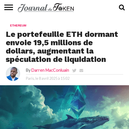
ACTUALITÉS
📰
EVALUATION
GUIDE
TENDANCES
À
CONTACTEZ-
ETHEREUM
⭐
📙
🔥
PROPOS
NOUS
Le portefeuille ETH dormant
envoie 19,5 millions de
dollars, augmentant la
spéculation de liquidation
By
Darren MacConluain
Paris, le
8 avril 2025 à 15:02