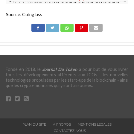
Source: Coinglass
Fondé en 2018, le
Journal Du Token
a pour but de vous livrer
tous les développements afférents aux ICOs - les nouvelles
technologies propulsées par les start-ups de la blockchain - ainsi
que les crypto-monnaies qui y sont associées.
PLAN DU SITE
À PROPOS
MENTIONS LÉGALES
CONTACTEZ-NOUS