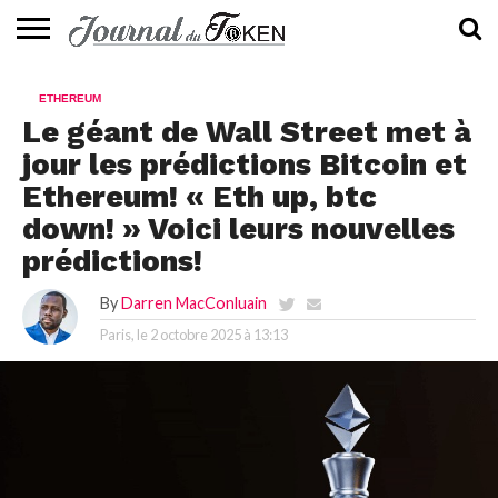
ACTUALITÉS
📰
EVALUATION
GUIDE
TENDANCES
À
CONTACTEZ-
ETHEREUM
⭐
📙
🔥
PROPOS
NOUS
Le géant de Wall Street met à
jour les prédictions Bitcoin et
Ethereum! « Eth up, btc
down! » Voici leurs nouvelles
prédictions!
By
Darren MacConluain
Paris, le
2 octobre 2025 à 13:13