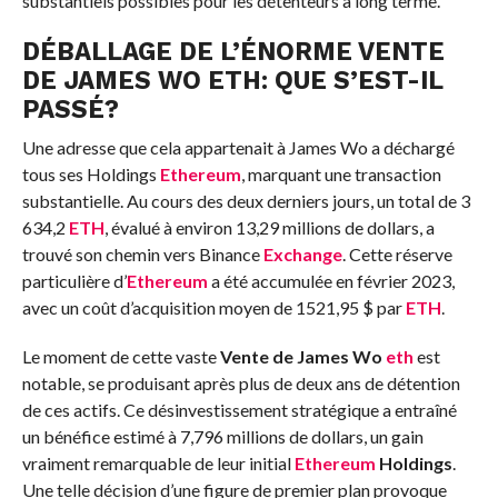
substantiels possibles pour les détenteurs à long terme.
DÉBALLAGE DE L’ÉNORME VENTE
DE JAMES WO ETH: QUE S’EST-IL
PASSÉ?
Une adresse que cela appartenait à James Wo a déchargé
tous ses Holdings
Ethereum
, marquant une transaction
substantielle. Au cours des deux derniers jours, un total de 3
634,2
ETH
, évalué à environ 13,29 millions de dollars, a
trouvé son chemin vers Binance
Exchange
. Cette réserve
particulière d’
Ethereum
a été accumulée en février 2023,
avec un coût d’acquisition moyen de 1521,95 $ par
ETH
.
Le moment de cette vaste
Vente de James Wo
eth
est
notable, se produisant après plus de deux ans de détention
de ces actifs. Ce désinvestissement stratégique a entraîné
un bénéfice estimé à 7,796 millions de dollars, un gain
vraiment remarquable de leur initial
Ethereum
Holdings
.
Une telle décision d’une figure de premier plan provoque