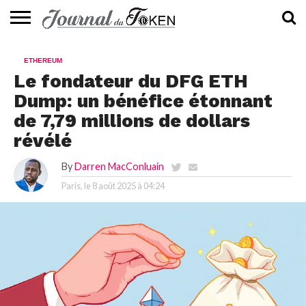
ACTUALITÉS
📰
EVALUATION
GUIDE
TENDANCES
À
CONTACTEZ-
ETHEREUM
⭐
📙
🔥
PROPOS
NOUS
Le fondateur du DFG ETH
Dump: un bénéfice étonnant
de 7,79 millions de dollars
révélé
By
Darren MacConluain
Paris, le
8 août 2025 à 04:24