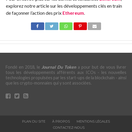
explorez notre article sur les développements clés en train
de façonner l’action des prix
Ethereum
.
Fondé en 2018, le
Journal Du Token
a pour but de vous livrer
tous les développements afférents aux ICOs - les nouvelles
technologies propulsées par les start-ups de la blockchain - ainsi
que les crypto-monnaies qui y sont associées.
PLAN DU SITE
À PROPOS
MENTIONS LÉGALES
CONTACTEZ-NOUS