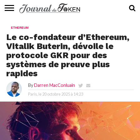
ACTUALITÉS
📰
EVALUATION
GUIDE
TENDANCES
À
CONTACTEZ-
ETHEREUM
⭐
📙
🔥
PROPOS
NOUS
Le co-fondateur d’Ethereum,
Vitalik Buterin, dévoile le
protocole GKR pour des
systèmes de preuve plus
rapides
By
Darren MacConluain
Paris, le
20 octobre 2025 à 14:23