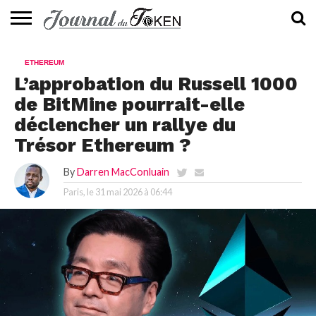
ACTUALITÉS
📰
EVALUATION
GUIDE
TENDANCES
À
CONTACTEZ-
ETHEREUM
⭐
📙
🔥
PROPOS
NOUS
L’approbation du Russell 1000
de BitMine pourrait-elle
déclencher un rallye du
Trésor Ethereum ?
By
Darren MacConluain
Paris, le
31 mai 2026 à 06:44