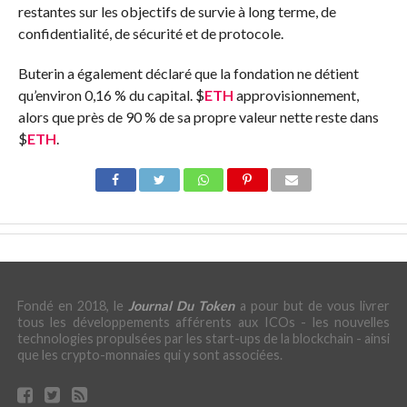
restantes sur les objectifs de survie à long terme, de
confidentialité, de sécurité et de protocole.
Buterin a également déclaré que la fondation ne détient
qu’environ 0,16 % du capital.
$
ETH
approvisionnement,
alors que près de 90 % de sa propre valeur nette reste dans
$
ETH
.
Fondé en 2018, le
Journal Du Token
a pour but de vous livrer
tous les développements afférents aux ICOs - les nouvelles
technologies propulsées par les start-ups de la blockchain - ainsi
que les crypto-monnaies qui y sont associées.