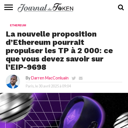
ACTUALITÉS
📰
EVALUATION
GUIDE
TENDANCES
À
CONTACTEZ-
ETHEREUM
⭐
📙
🔥
PROPOS
NOUS
La nouvelle proposition
d’Ethereum pourrait
propulser les TP à 2 000: ce
que vous devez savoir sur
l’EIP-9698
By
Darren MacConluain
Paris, le
30 avril 2025 à 09:04