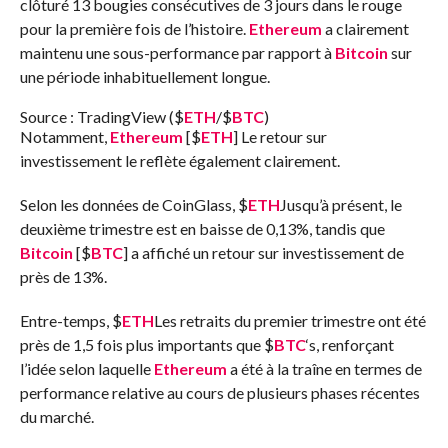
clôturé 13 bougies consécutives de 3 jours dans le rouge
pour la première fois de l’histoire.
Ethereum
a clairement
maintenu une sous-performance par rapport à
Bitcoin
sur
une période inhabituellement longue.
Source : TradingView (
$
ETH
/
$
BTC
)
Notamment,
Ethereum
[
$
ETH
] Le retour sur
investissement le reflète également clairement.
Selon les données de CoinGlass,
$
ETH
Jusqu’à présent, le
deuxième trimestre est en baisse de 0,13%, tandis que
Bitcoin
[
$
BTC
] a affiché un retour sur investissement de
près de 13%.
Entre-temps,
$
ETH
Les retraits du premier trimestre ont été
près de 1,5 fois plus importants que
$
BTC
‘s, renforçant
l’idée selon laquelle
Ethereum
a été à la traîne en termes de
performance relative au cours de plusieurs phases récentes
du marché.