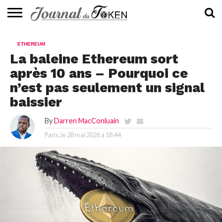
ACTUALITÉS
📰
EVALUATION
GUIDE
TENDANCES
À
CONTACTEZ-
ETHEREUM
⭐
📙
🔥
PROPOS
NOUS
La baleine Ethereum sort
après 10 ans – Pourquoi ce
n’est pas seulement un signal
baissier
By
Darren MacConluain
Paris, le
28 mai 2026 à 18:44