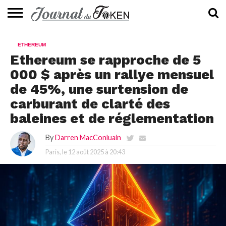
ACTUALITÉS
📰
EVALUATION
GUIDE
TENDANCES
À
CONTACTEZ-
ETHEREUM
⭐
📙
🔥
PROPOS
NOUS
Ethereum se rapproche de 5
000 $ après un rallye mensuel
de 45%, une surtension de
carburant de clarté des
baleines et de réglementation
By
Darren MacConluain
Paris, le
12 août 2025 à 20:43