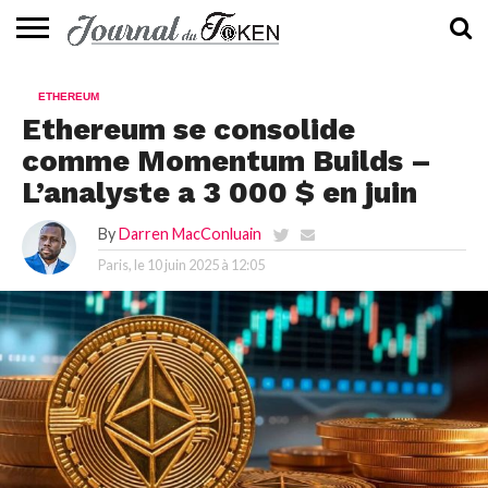
ACTUALITÉS
📰
EVALUATION
GUIDE
TENDANCES
À
CONTACTEZ-
ETHEREUM
⭐
📙
🔥
PROPOS
NOUS
Ethereum se consolide
comme Momentum Builds –
L’analyste a 3 000 $ en juin
By
Darren MacConluain
Paris, le
10 juin 2025 à 12:05