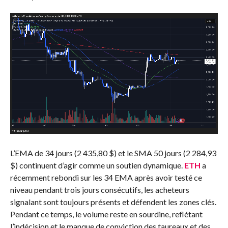
L’EMA de 34 jours (2 435,80 $) et le SMA 50 jours (2 284,93
$) continuent d’agir comme un soutien dynamique.
ETH
a
récemment rebondi sur les 34 EMA après avoir testé ce
niveau pendant trois jours consécutifs, les acheteurs
signalant sont toujours présents et défendent les zones clés.
Pendant ce temps, le volume reste en sourdine, reflétant
l’indécision et le manque de conviction des taureaux et des