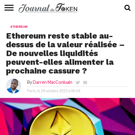
ACTUALITÉS
📰
EVALUATION
GUIDE
TENDANCES
À
CONTACTEZ-
ETHEREUM
⭐
📙
🔥
PROPOS
NOUS
Ethereum reste stable au-
dessus de la valeur réalisée –
De nouvelles liquidités
peuvent-elles alimenter la
prochaine cassure ?
By
Darren MacConluain
Paris, le
24 octobre 2025 à 06:54