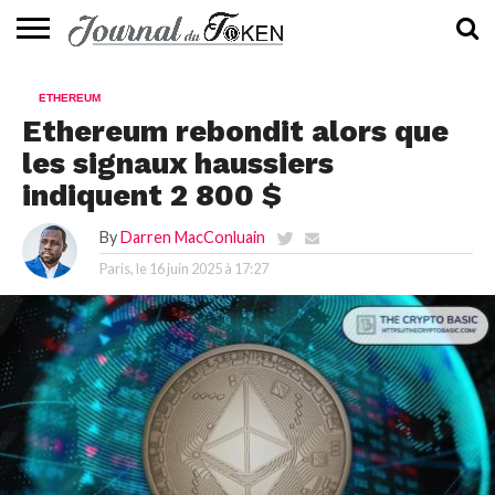
ACTUALITÉS
📰
EVALUATION
GUIDE
TENDANCES
À
CONTACTEZ-
ETHEREUM
⭐
📙
🔥
PROPOS
NOUS
Ethereum rebondit alors que
les signaux haussiers
indiquent 2 800 $
By
Darren MacConluain
Paris, le
16 juin 2025 à 17:27