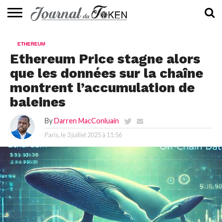
ACTUALITÉS
📰
EVALUATION
GUIDE
TENDANCES
À
CONTACTEZ-
ETHEREUM
⭐
📙
🔥
PROPOS
NOUS
Ethereum Price stagne alors
que les données sur la chaîne
montrent l’accumulation de
baleines
By
Darren MacConluain
Paris, le
3 juillet 2025 à 11:56