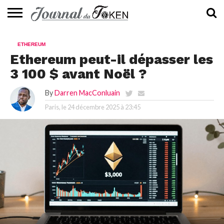
ACTUALITÉS
📰
EVALUATION
GUIDE
TENDANCES
À
CONTACTEZ-
ETHEREUM
⭐
📙
🔥
PROPOS
NOUS
Ethereum peut-il dépasser les
3 100 $ avant Noël ?
By
Darren MacConluain
Paris, le
24 décembre 2025 à 23:45