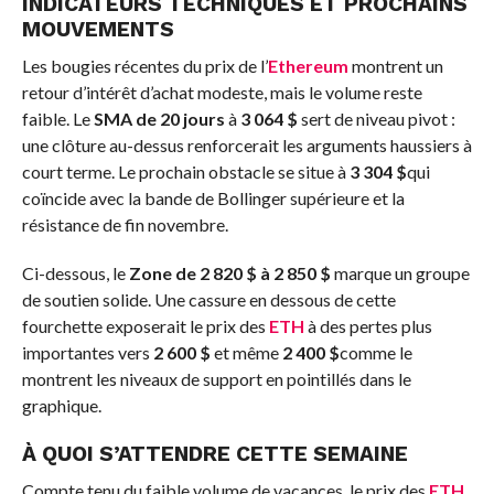
INDICATEURS TECHNIQUES ET PROCHAINS
MOUVEMENTS
Les bougies récentes du prix de l’
Ethereum
montrent un
retour d’intérêt d’achat modeste, mais le volume reste
faible. Le
SMA de 20 jours
à
3 064 $
sert de niveau pivot :
une clôture au-dessus renforcerait les arguments haussiers à
court terme. Le prochain obstacle se situe à
3 304 $
qui
coïncide avec la bande de Bollinger supérieure et la
résistance de fin novembre.
Ci-dessous, le
Zone de 2 820 $ à 2 850 $
marque un groupe
de soutien solide. Une cassure en dessous de cette
fourchette exposerait le prix des
ETH
à des pertes plus
importantes vers
2 600 $
et même
2 400 $
comme le
montrent les niveaux de support en pointillés dans le
graphique.
À QUOI S’ATTENDRE CETTE SEMAINE
Compte tenu du faible volume de vacances, le prix des
ETH