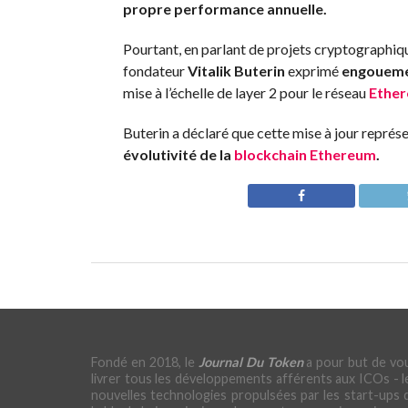
propre performance annuelle.
Pourtant, en parlant de projets cryptographiq
fondateur
Vitalik Buterin
exprimé
engouemen
mise à l’échelle de layer 2 pour le réseau
Ethe
Buterin a déclaré que cette mise à jour représ
évolutivité de la
blockchain
Ethereum
.
Fondé en 2018, le
Journal Du Token
a pour but de vo
livrer tous les développements afférents aux ICOs - l
nouvelles technologies propulsées par les start-ups 