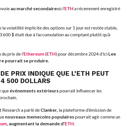
nvoie
au marché secondaire
où l’
ETH
a récemment enregistré
 la volatilité implicite des options sur 1 jour est restée stable,
3 600 $ était due à l’accumulation au comptant plutôt qu’à
du prix de l’
Ethereum
(
ETH
) pour décembre 2024 d’ici
Lee
e pourrait se produire.
DE PRIX INDIQUE QUE L’ETH PEUT
 4 500 DOLLARS
é que
événements extérieurs
pourrait influencer les
 prochain.
et Research a parlé de
Clanker,
la plateforme d’émission de
que
nouveaux memecoins populaires
pourrait agir comme un
eum
, augmentant la demande d’
ETH
.