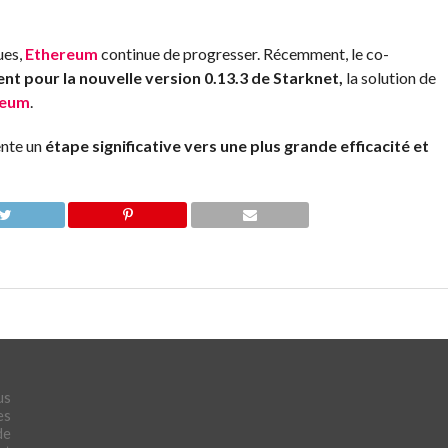
ues,
Ethereum
continue de progresser. Récemment, le co-
t pour la nouvelle version 0.13.3 de Starknet,
la solution de
reum
.
ente un
étape significative vers une plus grande efficacité et
us
es
de