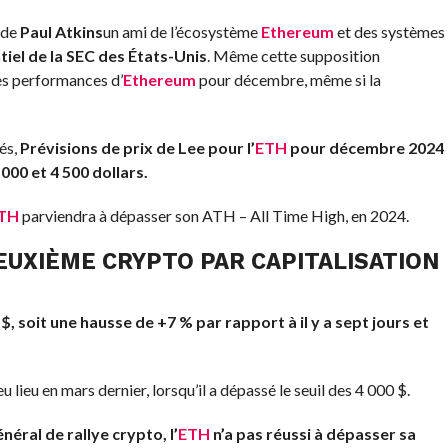
 de
Paul Atkins
un ami de l’écosystème
Ethereum
et des systèmes
iel de la SEC des États-Unis
. Même cette supposition
es performances d’
Ethereum
pour décembre, même si la
lés,
Prévisions de prix de Lee pour l’
ETH
pour décembre 2024
 000 et 4 500 dollars.
TH
parviendra à dépasser son ATH – All Time High, en 2024.
EUXIÈME CRYPTO PAR CAPITALISATION
$, soit une hausse de +7 % par rapport à il y a sept jours et
eu lieu en mars dernier, lorsqu’il a dépassé le seuil des 4 000 $.
néral de rallye crypto, l’
ETH
n’a pas réussi à dépasser sa