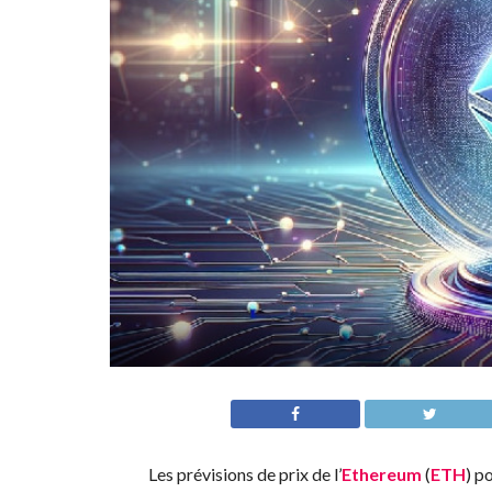
Les prévisions de prix de l’
Ethereum
(
ETH
) p