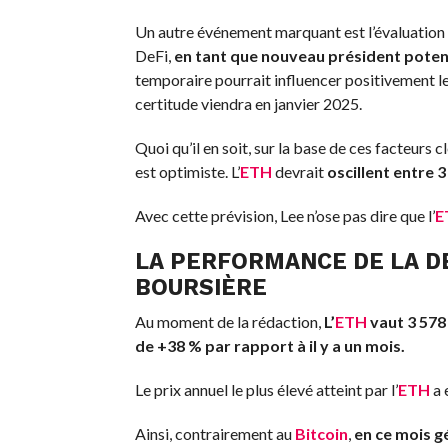
Un autre événement marquant est l’évaluation
DeFi,
en tant que nouveau président potent
temporaire pourrait influencer positivement l
certitude viendra en janvier 2025.
Quoi qu’il en soit, sur la base de ces facteurs c
est optimiste. L’
ETH
devrait
oscillent entre 3
Avec cette prévision, Lee n’ose pas dire que l’
E
LA PERFORMANCE DE LA D
BOURSIÈRE
Au moment de la rédaction,
L’
ETH
vaut 3 578 
de +38 % par rapport à il y a un mois.
Le prix annuel le plus élevé atteint par l’
ETH
a 
Ainsi, contrairement au
Bitcoin
,
en ce mois gé