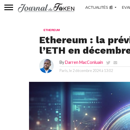
ACTUALITÉS 📰
EVA
ETHEREUM
Ethereum : la prév
l’ETH en décembr
By
Darren MacConluain
Paris, le
2 décembre 2024 à 13:02