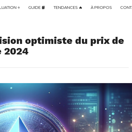
LUATION ⭐
GUIDE 📙
TENDANCES 🔥
À PROPOS
CONT
ision optimiste du prix de
e 2024