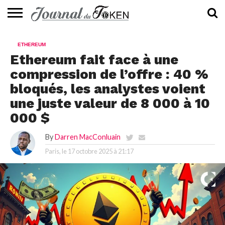
ACTUALITÉS
📰
EVALUATION
GUIDE
TENDANCES
À
CONTACTEZ-
ETHEREUM
⭐
📙
🔥
PROPOS
NOUS
Ethereum fait face à une
compression de l’offre : 40 %
bloqués, les analystes voient
une juste valeur de 8 000 à 10
000 $
By
Darren MacConluain
Paris, le
17 octobre 2025 à 21:17