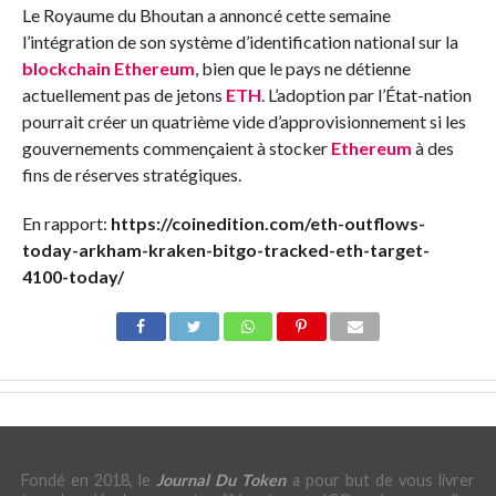
Le Royaume du Bhoutan a annoncé cette semaine
l’intégration de son système d’identification national sur la
blockchain
Ethereum
, bien que le pays ne détienne
actuellement pas de jetons
ETH
. L’adoption par l’État-nation
pourrait créer un quatrième vide d’approvisionnement si les
gouvernements commençaient à stocker
Ethereum
à des
fins de réserves stratégiques.
En rapport:
https://coinedition.com/eth-outflows-
today-arkham-kraken-bitgo-tracked-eth-target-
4100-today/
Fondé en 2018, le
Journal Du Token
a pour but de vous livrer