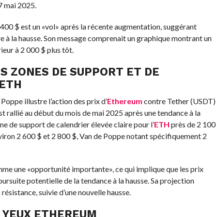
17 mai 2025.
2 400 $ est un «vol» après la récente augmentation, suggérant
ire à la hausse. Son message comprenait un graphique montrant un
ieur à 2 000 $ plus tôt.
S ZONES DE SUPPORT ET DE
 ETH
ppe illustre l’action des prix d’
Ethereum
contre Tether (USDT)
st rallié au début du mois de mai 2025 après une tendance à la
 de support de calendrier élevée claire pour l’
ETH
près de 2 100
nviron 2 600 $ et 2 800 $, Van de Poppe notant spécifiquement 2
mme une «opportunité importante», ce qui implique que les prix
oursuite potentielle de la tendance à la hausse. Sa projection
 résistance, suivie d’une nouvelle hausse.
S YEUX ETHEREUM