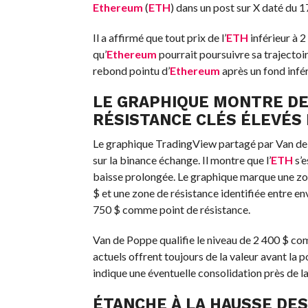
Ethereum
(
ETH
) dans un post sur X daté du 
Il a affirmé que tout prix de l’
ETH
inférieur à 
qu’
Ethereum
pourrait poursuivre sa trajecto
rebond pointu d’
Ethereum
après un fond infér
LE GRAPHIQUE MONTRE DE
RÉSISTANCE CLÉS ÉLEVÉS
Le graphique TradingView partagé par Van de Po
sur la binance échange. Il montre que l’
ETH
s’e
baisse prolongée. Le graphique marque une zone
$ et une zone de résistance identifiée entre e
750 $ comme point de résistance.
Van de Poppe qualifie le niveau de 2 400 $ co
actuels offrent toujours de la valeur avant la p
indique une éventuelle consolidation près de la
ÉTANCHE À LA HAUSSE DE