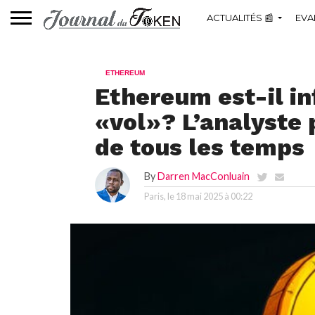
ACTUALITÉS 📰
EVA
ETHEREUM
Ethereum est-il in
«vol»? L’analyste 
de tous les temps
By
Darren MacConluain
Paris, le
18 mai 2025 à 00:22