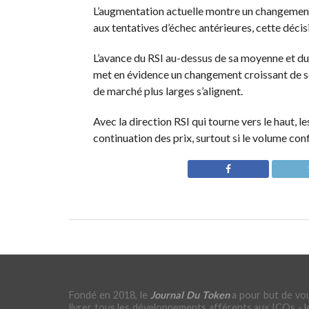
L’augmentation actuelle montre un changemen
aux tentatives d’échec antérieures, cette déc
L’avance du RSI au-dessus de sa moyenne et du 
met en évidence un changement croissant de se
de marché plus larges s’alignent.
Avec la direction RSI qui tourne vers le haut, l
continuation des prix, surtout si le volume conf
Fondé en 2018, le
Journal Du Token
a pour but de vo
livrer tous les développements afférents aux ICOs - l