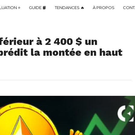
LUATION ⭐
GUIDE 📙
TENDANCES 🔥
À PROPOS
CONT
férieur à 2 400 $ un
prédit la montée en haut