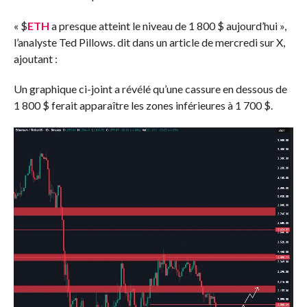
«
$
ETH
a presque atteint le niveau de 1 800 $ aujourd’hui »,
l’analyste Ted Pillows.
dit
dans un article de mercredi sur X,
ajoutant :
Un graphique ci-joint a révélé qu’une cassure en dessous de
1 800 $ ferait apparaître les zones inférieures à 1 700 $.