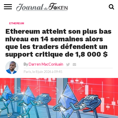
ACTUALITÉS
📰
EVALUATION
GUIDE
TENDANCES
À
CONTACTEZ-
ETHEREUM
⭐
📙
🔥
PROPOS
NOUS
Ethereum atteint son plus bas
niveau en 14 semaines alors
que les traders défendent un
support critique de 1,8 000 $
By
Darren MacConluain
Paris, le
8 juin 2026 à 09:45