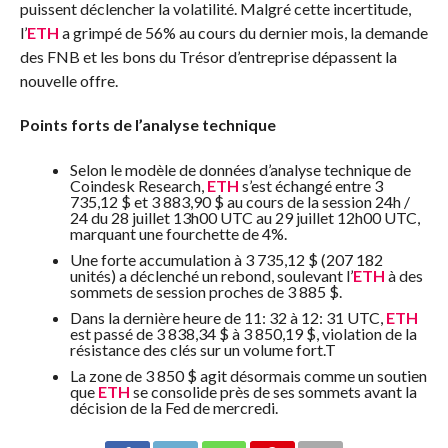
puissent déclencher la volatilité. Malgré cette incertitude,
l’
ETH
a grimpé de 56% au cours du dernier mois, la demande
des FNB et les bons du Trésor d’entreprise dépassent la
nouvelle offre.
Points forts de l’analyse technique
Selon le modèle de données d’analyse technique de
Coindesk Research,
ETH
s’est échangé entre 3
735,12 $ et 3 883,90 $ au cours de la session 24h /
24 du 28 juillet 13h00 UTC au 29 juillet 12h00 UTC,
marquant une fourchette de 4%.
Une forte accumulation à 3 735,12 $ (207 182
unités) a déclenché un rebond, soulevant l’
ETH
à des
sommets de session proches de 3 885 $.
Dans la dernière heure de 11: 32 à 12: 31 UTC,
ETH
est passé de 3 838,34 $ à 3 850,19 $, violation de la
résistance des clés sur un volume fort.T
La zone de 3 850 $ agit désormais comme un soutien
que
ETH
se consolide près de ses sommets avant la
décision de la Fed de mercredi.