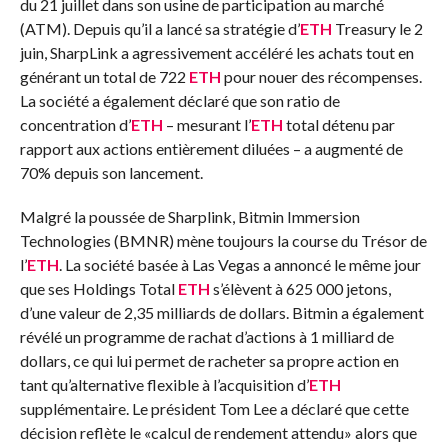
du 21 juillet dans son usine de participation au marché
(ATM). Depuis qu’il a lancé sa stratégie d’
ETH
Treasury le 2
juin, SharpLink a agressivement accéléré les achats tout en
générant un total de 722
ETH
pour nouer des récompenses.
La société a également déclaré que son ratio de
concentration d’
ETH
– mesurant l’
ETH
total détenu par
rapport aux actions entièrement diluées – a augmenté de
70% depuis son lancement.
Malgré la poussée de Sharplink, Bitmin Immersion
Technologies (BMNR) mène toujours la course du Trésor de
l’
ETH
. La société basée à Las Vegas a annoncé le même jour
que ses Holdings Total
ETH
s’élèvent à 625 000 jetons,
d’une valeur de 2,35 milliards de dollars. Bitmin a également
révélé un programme de rachat d’actions à 1 milliard de
dollars, ce qui lui permet de racheter sa propre action en
tant qu’alternative flexible à l’acquisition d’
ETH
supplémentaire. Le président Tom Lee a déclaré que cette
décision reflète le «calcul de rendement attendu» alors que