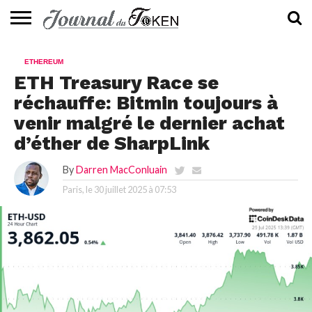
ACTUALITÉS
📰
EVALUATION
GUIDE
TENDANCES
À
CONTACTEZ-
ETHEREUM
⭐
📙
🔥
PROPOS
NOUS
ETH Treasury Race se
réchauffe: Bitmin toujours à
venir malgré le dernier achat
d’éther de SharpLink
By
Darren MacConluain
Paris, le
30 juillet 2025 à 07:53