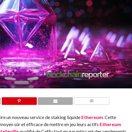
COMMENTS
uire un nouveau service de staking liquide
Ethereum
. Cette
 moyen sûr et efficace de mettre en jeu leurs actifs
Ethereum
tefeuille
qualifié de Ceffu tout en garantissant des rendements