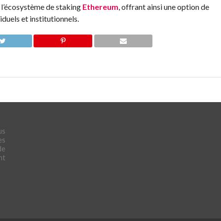
s l’écosystème de staking
Ethereum
, offrant ainsi une option de
duels et institutionnels.
us
es
de
nt