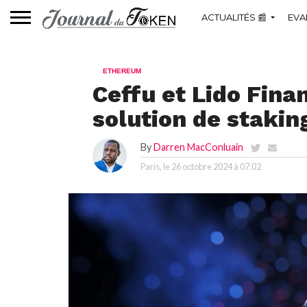
ACTUALITÉS 📰
EVA
ETHEREUM
Ceffu et Lido Fina
solution de stakin
By
Darren MacConluain
Paris, le
26 octobre 2024 à 07:02