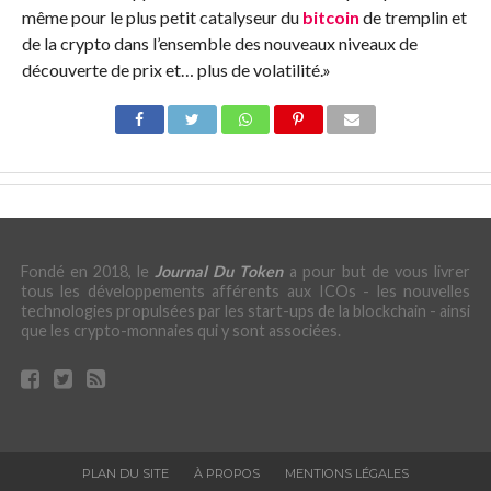
même pour le plus petit catalyseur du
bitcoin
de tremplin et
de la crypto dans l’ensemble des nouveaux niveaux de
découverte de prix et… plus de volatilité.»
Fondé en 2018, le
Journal Du Token
a pour but de vous livrer
tous les développements afférents aux ICOs - les nouvelles
technologies propulsées par les start-ups de la blockchain - ainsi
que les crypto-monnaies qui y sont associées.
PLAN DU SITE
À PROPOS
MENTIONS LÉGALES