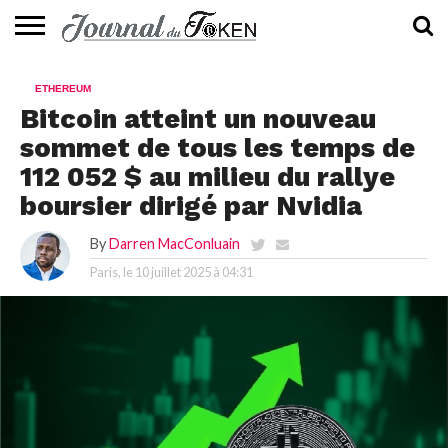
ACTUALITÉS
📰
EVALUATION
GUIDE
TENDANCES
À
CONTACTEZ-
ETHEREUM
⭐
📙
🔥
PROPOS
NOUS
Bitcoin atteint un nouveau
sommet de tous les temps de
112 052 $ au milieu du rallye
boursier dirigé par Nvidia
By
Darren MacConluain
Paris, le
10 juillet 2025 à 04:31