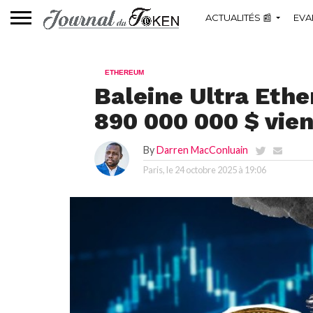
ACTUALITÉS 📰
EVA
ETHEREUM
Baleine Ultra Eth
890 000 000 $ vien
By
Darren MacConluain
Paris, le
24 octobre 2025 à 19:06