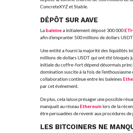
ConcreteXYZ et Stable.
DÉPÔT SUR AAVE
La
baleine
a initialement déposé 300 000
ET
afin d’emprunter 500 millions de dollars USDT,
Une entité a fourni la majorité des liquidités 
millions de dollars USDT qui ont été bloqués ju
initiale du coffre-fort dépend désormais princi
domination suscite à la fois de l’enthousiasme 
collaboration continue entre les baleines
Eth
par cet événement.
De plus, cela laisse présager une possible résu
manquait au réseau
Ethereum
lors de la réce
être persuadées de revenir aux procédures de pr
LES BITCOINERS NE MANQ