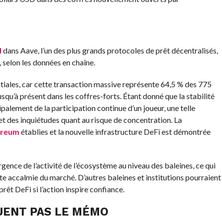
H
dans Aave, l’un des plus grands protocoles de prêt décentralisés,
 selon les données en chaîne.
initiales, car cette transaction massive représente 64,5 % des 775
squ’à présent dans les coffres-forts. Étant donné que la stabilité
palement de la participation continue d’un joueur, une telle
et des inquiétudes quant au risque de concentration. La
ereum
établies et la nouvelle infrastructure DeFi est démontrée
rgence de l’activité de l’écosystème au niveau des baleines, ce qui
nte accalmie du marché. D’autres baleines et institutions pourraient
êt DeFi si l’action inspire confiance.
UENT PAS LE MÉMO