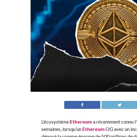
L’écosystème
Ethereum
a récemment connu l’u
semaines, lorsqu’un
Ethereum
OG avec un in
déposé la somme énorme de 500 millions de do