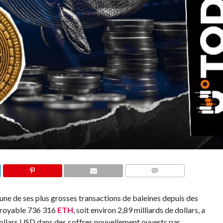
COMMENTS
ne de ses plus grosses transactions de baleines depuis des
croyable 736 316
ETH
, soit environ 2,89 milliards de dollars, a
llars USD dans des coffres nouvellement ouverts par