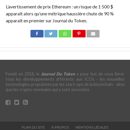
L’avertissement de prix Ethereum : un risque de 1 500 $
apparaît alors qu’une métrique haussière chute de 90 %
apparaît en premier sur Journal du Token.
Fondé en 2018, le
Journal Du Token
a pour but de vous livrer
tous les développements afférents aux ICOs - les nouvelles
technologies propulsées par les start-ups de la blockchain - ainsi
que les crypto-monnaies qui y sont associées.
PLAN DU SITE
À PROPOS
MENTIONS LÉGALES