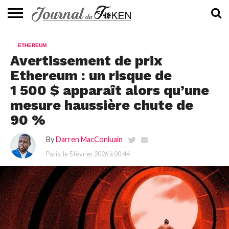
ACTUALITÉS
📰
EVALUATION
GUIDE
TENDANCES
À
CONTACTEZ-
ETHEREUM
⭐
📙
🔥
PROPOS
NOUS
Avertissement de prix
Ethereum : un risque de
1 500 $ apparaît alors qu’une
mesure haussière chute de
90 %
By
Darren MacConluain
Paris, le
5 février 2026 à 00:44