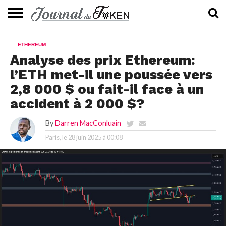
ACTUALITÉS
📰
EVALUATION
GUIDE
TENDANCES
À
CONTACTEZ-
ETHEREUM
⭐
📙
🔥
PROPOS
NOUS
Analyse des prix Ethereum:
l’ETH met-il une poussée vers
2,8 000 $ ou fait-il face à un
accident à 2 000 $?
By
Darren MacConluain
Paris, le
28 juin 2025 à 00:08