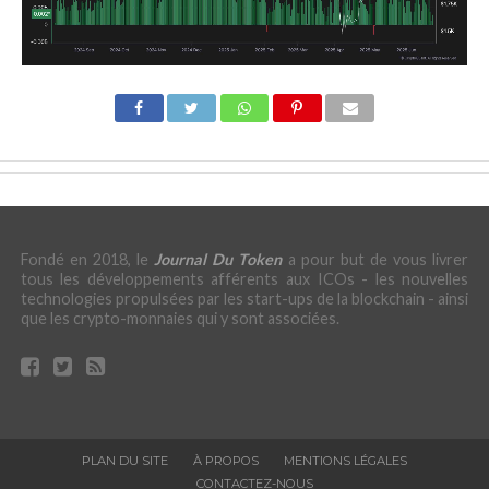
Fondé en 2018, le
Journal Du Token
a pour but de vous livrer
tous les développements afférents aux ICOs - les nouvelles
technologies propulsées par les start-ups de la blockchain - ainsi
que les crypto-monnaies qui y sont associées.
PLAN DU SITE
À PROPOS
MENTIONS LÉGALES
CONTACTEZ-NOUS