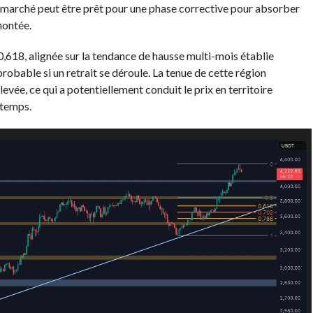
e marché peut être prêt pour une phase corrective pour absorber
montée.
,618, alignée sur la tendance de hausse multi-mois établie
robable si un retrait se déroule. La tenue de cette région
evée, ce qui a potentiellement conduit le prix en territoire
 temps.