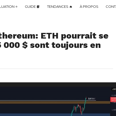
LUATION ⭐
GUIDE 📙
TENDANCES 🔥
À PROPOS
CONT
Ethereum: ETH pourrait se
5 000 $ sont toujours en