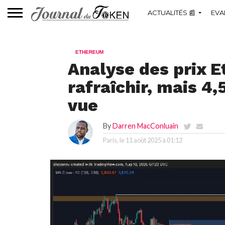
ACTUALITÉS 📰
EVA
ETHEREUM
Analyse des prix 
rafraîchir, mais 4,
vue
By
Darren MacConluain
Paris, le
11 août 2025 à 01:12