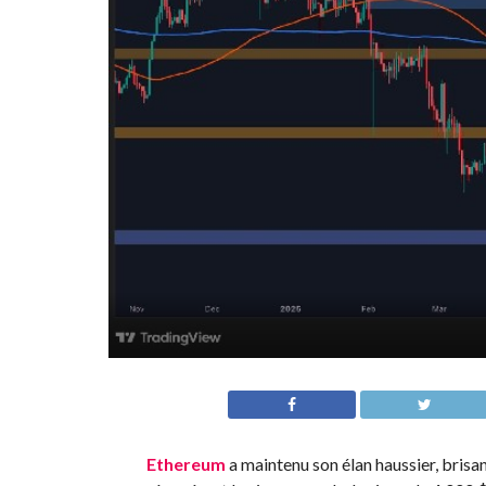
Ethereum
a maintenu son élan haussier, brisan