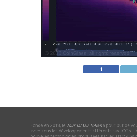
Fondé en 2018, le
Journal Du Token
a pour but de vo
livrer tous les développements afférents aux ICOs - l
nouvelles technologies propulsées par les start-ups 