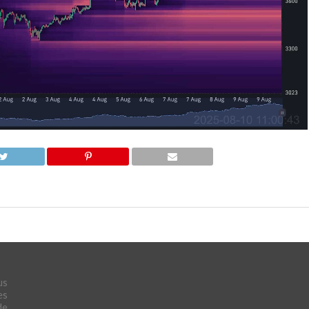
us
es
de