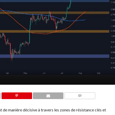
COMMENTS
t de manière décisive à travers les zones de résistance clés et