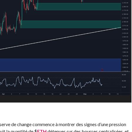
 réserve de change commence à montrer des signes d’une pression
uit la quantité de
$
ETH
détenues sur des bourses centralisées, et