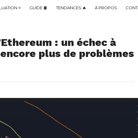
LUATION ⭐
GUIDE 📙
TENDANCES 🔥
À PROPOS
CONT
’Ethereum : un échec à
 encore plus de problèmes