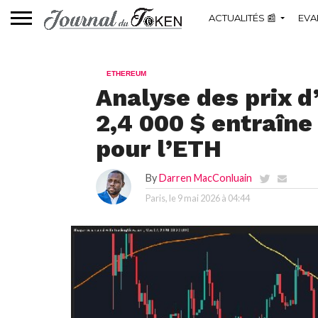
ACTUALITÉS 📰
EVA
ETHEREUM
Analyse des prix d
2,4 000 $ entraîne
pour l’ETH
By
Darren MacConluain
Paris, le
9 mai 2026 à 04:44