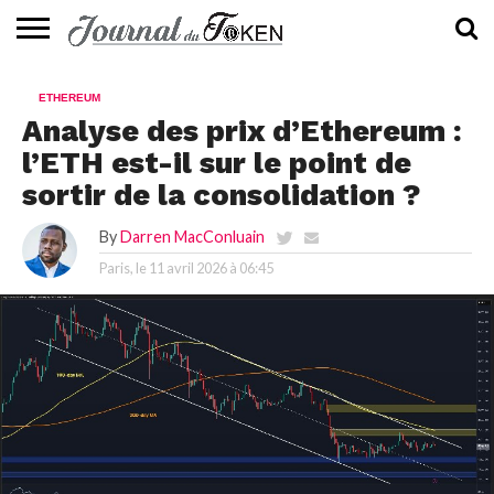
ACTUALITÉS
📰
EVALUATION
GUIDE
TENDANCES
À
CONTACTEZ-
ETHEREUM
⭐
📙
🔥
PROPOS
NOUS
Analyse des prix d’Ethereum :
l’ETH est-il sur le point de
sortir de la consolidation ?
By
Darren MacConluain
Paris, le
11 avril 2026 à 06:45