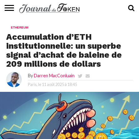
ACTUALITÉS
📰
EVALUATION
GUIDE
TENDANCES
À
CONTACTEZ-
ETHEREUM
⭐
📙
🔥
PROPOS
NOUS
Accumulation d’ETH
institutionnelle: un superbe
signal d’achat de baleine de
209 millions de dollars
By
Darren MacConluain
Paris, le
11 août 2025 à 18:45