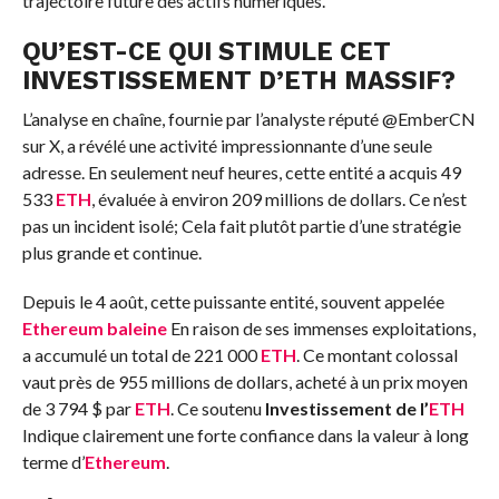
trajectoire future des actifs numériques.
QU’EST-CE QUI STIMULE CET
INVESTISSEMENT D’ETH MASSIF?
L’analyse en chaîne, fournie par l’analyste réputé @EmberCN
sur X, a révélé une activité impressionnante d’une seule
adresse. En seulement neuf heures, cette entité a acquis 49
533
ETH
, évaluée à environ 209 millions de dollars. Ce n’est
pas un incident isolé; Cela fait plutôt partie d’une stratégie
plus grande et continue.
Depuis le 4 août, cette puissante entité, souvent appelée
Ethereum
baleine
En raison de ses immenses exploitations,
a accumulé un total de 221 000
ETH
. Ce montant colossal
vaut près de 955 millions de dollars, acheté à un prix moyen
de 3 794 $ par
ETH
. Ce soutenu
Investissement de l’
ETH
Indique clairement une forte confiance dans la valeur à long
terme d’
Ethereum
.