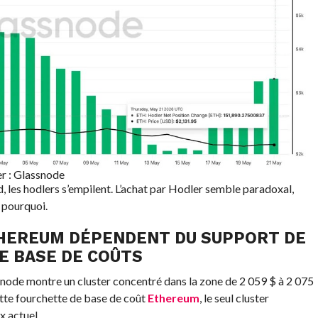
r : Glassnode
nd, les hodlers s’empilent. L’achat par Hodler semble paradoxal,
 pourquoi.
ETHEREUM DÉPENDENT DU SUPPORT DE
E BASE DE COÛTS
node montre un cluster concentré dans la zone de 2 059 $ à 2 075
ette fourchette de base de coût
Ethereum
, le seul cluster
x actuel.