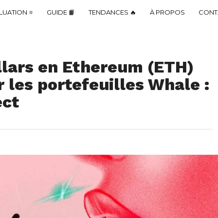
LUATION ⭐
GUIDE 📙
TENDANCES 🔥
À PROPOS
CONT
llars en Ethereum (ETH)
r les portefeuilles Whale :
ect