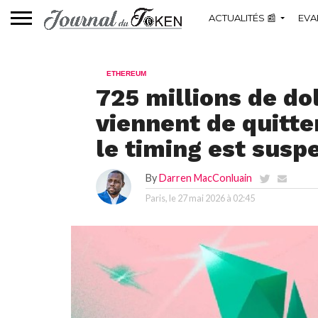
ACTUALITÉS 📰
EVA
ETHEREUM
725 millions de do
viennent de quitte
le timing est susp
By
Darren MacConluain
Paris, le
27 mai 2026 à 02:45