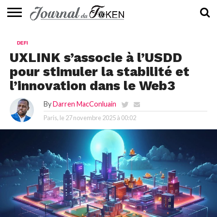
ACTUALITÉS
📰
EVALUATION
GUIDE
TENDANCES
À
CONTACTEZ-
DEFI
⭐
📙
🔥
PROPOS
NOUS
UXLINK s’associe à l’USDD
pour stimuler la stabilité et
l’innovation dans le Web3
By
Darren MacConluain
Paris, le
27 novembre 2025 à 00:02