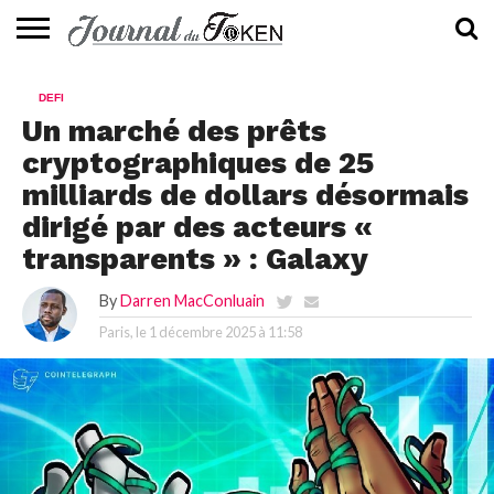
ACTUALITÉS
📰
EVALUATION
GUIDE
TENDANCES
À
CONTACTEZ-
DEFI
⭐
📙
🔥
PROPOS
NOUS
Un marché des prêts
cryptographiques de 25
milliards de dollars désormais
dirigé par des acteurs «
transparents » : Galaxy
By
Darren MacConluain
Paris, le
1 décembre 2025 à 11:58