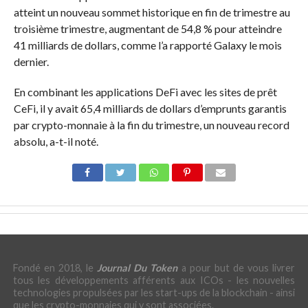
atteint un nouveau sommet historique en fin de trimestre au
troisième trimestre, augmentant de 54,8 % pour atteindre
41 milliards de dollars, comme l’a rapporté Galaxy le mois
dernier.
En combinant les applications DeFi avec les sites de prêt
CeFi, il y avait 65,4 milliards de dollars d’emprunts garantis
par crypto-monnaie à la fin du trimestre, un nouveau record
absolu, a-t-il noté.
Fondé en 2018, le
Journal Du Token
a pour but de vous livrer
tous les développements afférents aux ICOs - les nouvelles
technologies propulsées par les start-ups de la blockchain - ainsi
que les crypto-monnaies qui y sont associées.