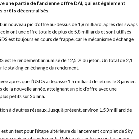
e une partie de l’ancienne offre DAI, qui est également
s prêts décentralisés.
t un nouveau pic d’offre au-dessus de 1,8 milliard, après des swaps
oin ont une offre totale de plus de 5,8 milliards et sont utilisés
’USDS est toujours en cours de frappe, car le mécanisme d’échange
S est le rendement annualisé de 12,5 % du jeton. Un total de 2,1
r le staking en échange du rendement.
ée après que l’USDS a dépassé 1,5 milliard de jetons le 3 janvier.
s de la nouvelle année, atteignant un pic d’offre avec une
plus petits sur Solana.
tion à d’autres réseaux. Jusqu’à présent, environ 1,53 milliard de
, est un test pour l’étape ultérieure du lancement complet de Sky
s mêmes services et rendements DeFi, mais sur le réseau beaucoup