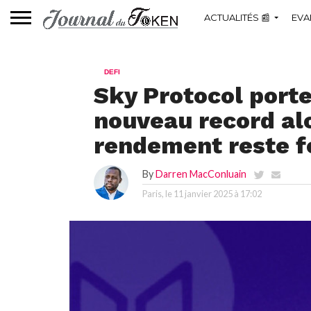
ACTUALITÉS 📰
EVA
DEFI
Sky Protocol porte
nouveau record al
rendement reste f
By
Darren MacConluain
Paris, le
11 janvier 2025 à 17:02