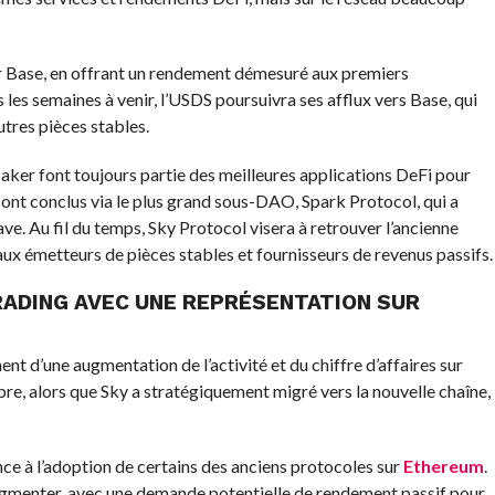
 Base, en offrant un rendement démesuré aux premiers
les semaines à venir, l’USDS poursuivra ses afflux vers Base, qui
autres pièces stables.
aker font toujours partie des meilleures applications DeFi pour
 sont conclus via le plus grand sous-DAO, Spark Protocol, qui a
e. Au fil du temps, Sky Protocol visera à retrouver l’ancienne
aux émetteurs de pièces stables et fournisseurs de revenus passifs.
RADING AVEC UNE REPRÉSENTATION SUR
 d’une augmentation de l’activité et du chiffre d’affaires sur
re, alors que Sky a stratégiquement migré vers la nouvelle chaîne,
nce à l’adoption de certains des anciens protocoles sur
Ethereum
.
 augmenter, avec une demande potentielle de rendement passif pour