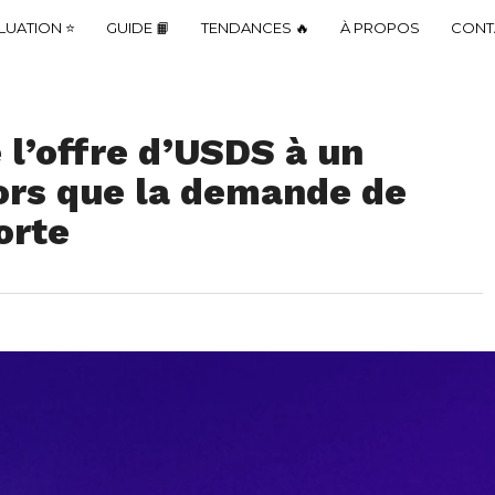
LUATION ⭐
GUIDE 📙
TENDANCES 🔥
À PROPOS
CONT
 l’offre d’USDS à un
ors que la demande de
orte