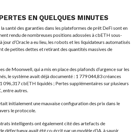
 PERTES EN QUELQUES MINUTES
t la santé des garanties dans les plateformes de prêt DeFi sont en
tement rendu de nombreuses positions adossées à cbETH sous-
 jour d’Oracle a eu lieu, les robots et les liquidateurs automatisés
t de petites dettes et retirant des quantités massives de
ues de Moonwell, qui a mis en place des plafonds d’urgence sur les
nés, le système avait déjà documenté : 1 779 044,83 créances
; 1 096,317 cbETH liquidés ; Pertes supplémentaires sur plusieurs
 entre autres.
tait initialement une mauvaise configuration des prix dans le
avers le protocole.
trats intelligents ont également cité des artefacts de
 défectueux avait été co-écrit par un modèle d’IA, à savoir