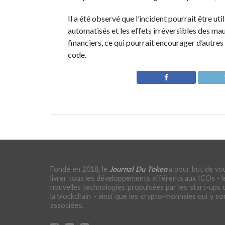
Il a été observé que l’incident pourrait être u
automatisés et les effets irréversibles des mau
financiers, ce qui pourrait encourager d’autres
code.
Fondé en 2018, le
Journal Du Token
a pour but de vo
livrer tous les développements afférents aux ICOs - l
nouvelles technologies propulsées par les start-ups 
la blockchain - ainsi que les crypto-monnaies qui y so
associées.