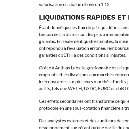
valorisation en chaîne d’environ 1,12.
LIQUIDATIONS RAPIDES ET
Étant donné que les flux de prix qui définissen
temps réel, la distorsion des prix a immédia
garantis. En seulement quatre minutes, la mise à
ont répondu à l’évaluation erronée, remboursan
garanties cbETH à des conditions si injustes.
Grâce à Anthias Labs, le gestionnaire des risq
emprunts et les livraisons aux marchés concer
irrécouvrables sur plusieurs marchés d’actifs 
actifs, tels que WETH, USDC, EURC et cbBTC,
Ces effets secondaires ont transformé ce qui é
protocole en une sous-cotation financière à tr
Des analystes externes et des auditeurs de con
développement suggérant qu’une partie du code