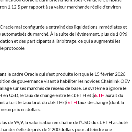
on 1,12 $ par rapport à sa valeur marchande réelle d’environ
 Oracle mal configurée a entraîné des liquidations immédiates et
 automatisés du marché. À la suite de l’événement, plus de 1 096
ation et des participants à l’arbitrage, ce qui a augmenté les
le protocole.
ns le cadre Oracle qui s’est produite lorsque le 15 février 2026
tion de gouvernance visant à habiliter les novices Chainlink OEV
llage sur ses marchés de réseau de base. Le système a ignoré le
TH en USD, le taux de change entre le cbETH et
$
ETH
aurait dû
ant à tort le taux brut du cbETH/
$
ETH
taux de change (dont la
me un prix en dollars.
plus de 99,9, la valorisation en chaîne de l’USD du cbETH a chuté
hande réelle de près de 2 200 dollars pour atteindre une