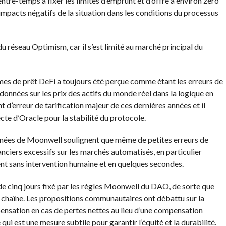
ntre-temps à fixer les limites d’emprunt et d’offre à environ zéro
impacts négatifs de la situation dans les conditions du processus
u réseau Optimism, car il s’est limité au marché principal du
mes de prêt DeFi a toujours été perçue comme étant les erreurs de
s données sur les prix des actifs du monde réel dans la logique en
nt d’erreur de tarification majeur de ces dernières années et il
te d’Oracle pour la stabilité du protocole.
onnées de Moonwell soulignent que même de petites erreurs de
nciers excessifs sur les marchés automatisés, en particulier
ent sans intervention humaine et en quelques secondes.
de cinq jours fixé par les règles Moonwell du DAO, de sorte que
n chaîne. Les propositions communautaires ont débattu sur la
mpensation en cas de pertes nettes au lieu d’une compensation
ui est une mesure subtile pour garantir l’équité et la durabilité.