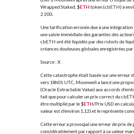
Wrapped Staked.
$
ETH
token (cbETH) à envir
2 200.
Une tarification erronée due à une intégration
une saisie immédiate des garanties des acteurs
cbETH ont été liquidés par des robots de liquid
créances douteuses globales enregistrées par 
Source : X
Cette catastrophe était basée sur une erreur da
vers 18h01 UTC, Moonwell a lancé une proposi
(Oracle Extractable Value) aux accords d’emba
fait que pour calculer un prix correct du cbE
être multiplié par le
$
ETH
/Prix USD en calcul
valeur est d’environ 1,12) et le représente com
Cette erreur a provoqué une erreur de prix de 
considérablement par rapport à sa valeur marc