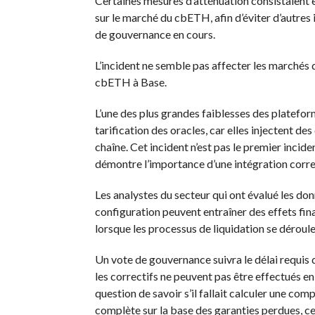
Certaines mesures d’atténuation consistaient e
sur le marché du cbETH, afin d’éviter d’autres 
de gouvernance en cours.
L’incident ne semble pas affecter les marchés d
cbETH à Base.
L’une des plus grandes faiblesses des platefor
tarification des oracles, car elles injectent de
chaîne. Cet incident n’est pas le premier incide
démontre l’importance d’une intégration correc
Les analystes du secteur qui ont évalué les d
configuration peuvent entraîner des effets fina
lorsque les processus de liquidation se déroul
Un vote de gouvernance suivra le délai requis 
les correctifs ne peuvent pas être effectués e
question de savoir s’il fallait calculer une co
complète sur la base des garanties perdues, ce q