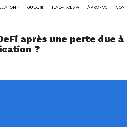
LUATION ⭐
GUIDE 📙
TENDANCES 🔥
À PROPOS
CONT
 DeFi après une perte due à
ication ?