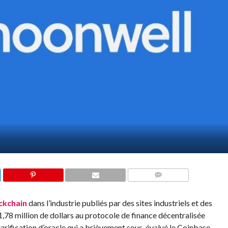
COMMENTS
ckchain
dans l’industrie publiés par des sites industriels et des
1,78 million de dollars au protocole de finance décentralisée
arification d’oracle qui a brièvement sous-évalué le Coinbase