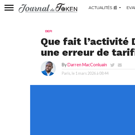
ACTUALITÉS 📰
EVA
DEFI
Que fait l’activité
une erreur de tarif
By
Darren MacConluain
Paris, le
1 mars 2026 à 08:44