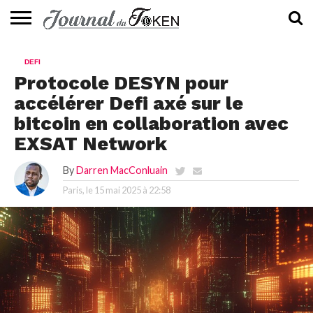
ACTUALITÉS
📰
EVALUATION
GUIDE
TENDANCES
À
CONTACTEZ-
DEFI
⭐
📙
🔥
PROPOS
NOUS
Protocole DESYN pour
accélérer Defi axé sur le
bitcoin en collaboration avec
EXSAT Network
By
Darren MacConluain
Paris, le
15 mai 2025 à 22:58