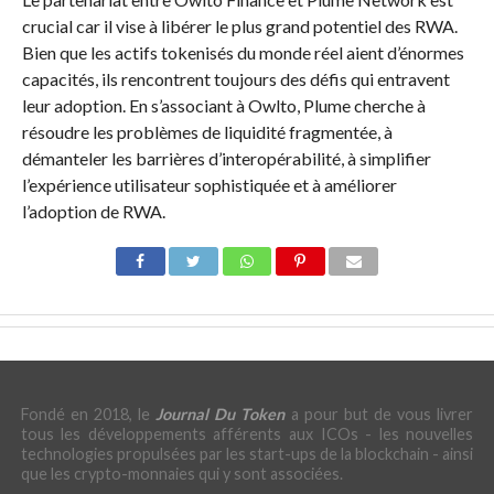
crucial car il vise à libérer le plus grand potentiel des RWA.
Bien que les actifs tokenisés du monde réel aient d’énormes
capacités, ils rencontrent toujours des défis qui entravent
leur adoption. En s’associant à Owlto, Plume cherche à
résoudre les problèmes de liquidité fragmentée, à
démanteler les barrières d’interopérabilité, à simplifier
l’expérience utilisateur sophistiquée et à améliorer
l’adoption de RWA.
Fondé en 2018, le
Journal Du Token
a pour but de vous livrer
tous les développements afférents aux ICOs - les nouvelles
technologies propulsées par les start-ups de la blockchain - ainsi
que les crypto-monnaies qui y sont associées.