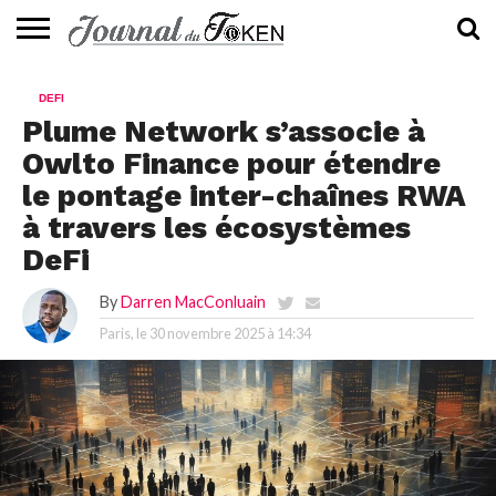
ACTUALITÉS
📰
EVALUATION
GUIDE
TENDANCES
À
CONTACTEZ-
DEFI
⭐
📙
🔥
PROPOS
NOUS
Plume Network s’associe à
Owlto Finance pour étendre
le pontage inter-chaînes RWA
à travers les écosystèmes
DeFi
By
Darren MacConluain
Paris, le
30 novembre 2025 à 14:34