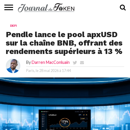
ACTUALITÉS
📰
EVALUATION
GUIDE
TENDANCES
À
CONTACTEZ-
DEFI
⭐
📙
🔥
PROPOS
NOUS
Pendle lance le pool apxUSD
sur la chaîne BNB, offrant des
rendements supérieurs à 13 %
By
Darren MacConluain
Paris, le
28 mai 2026 à 17:44